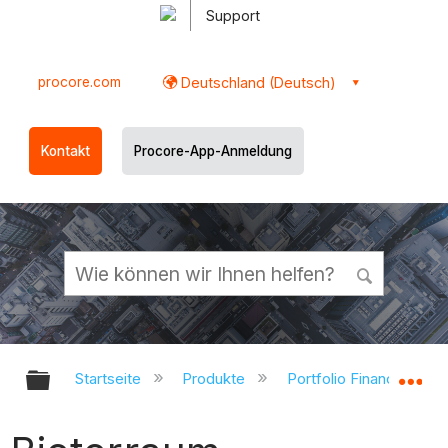
Support
procore.com
Deutschland (Deutsch)
Kontakt
Procore-App-Anmeldung
Globale Hierarchie auf- und zukl
Gl
Startseite
Produkte
Portfolio Financials un