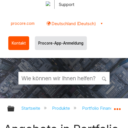
Support
procore.com
Deutschland (Deutsch)
Kontakt
Procore-App-Anmeldung
Globale Hierarchie auf- und zukl
Gl
Startseite
Produkte
Portfolio Financials un