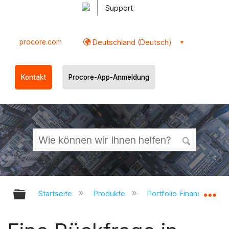
Support
procore.com
Deutschland (Deutsch)
Kontakt
Procore-App-Anmeldung
Globale Hierarchie auf- und zukl
Gl
Startseite
Produkte
Portfolio Financials un