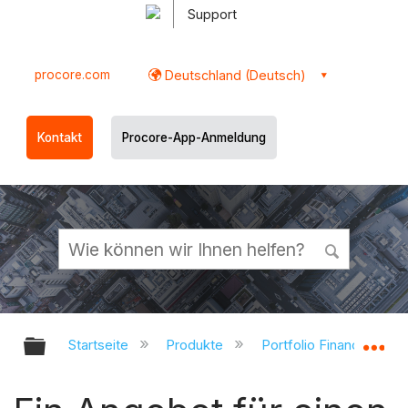
Support
procore.com
Deutschland (Deutsch)
Kontakt
Procore-App-Anmeldung
Globale Hierarchie auf- und zukl
Gl
Startseite
Produkte
Portfolio Financials un