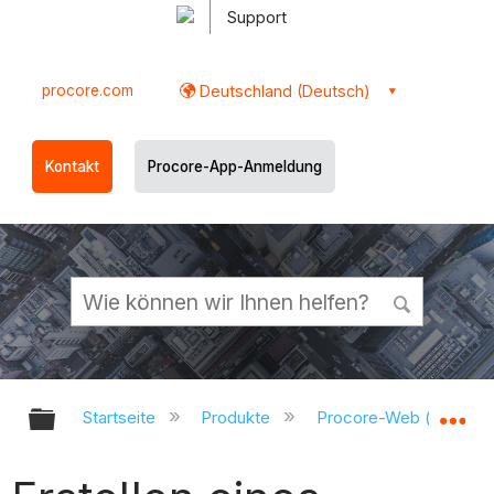
Support
procore.com
Deutschland (Deutsch)
Kontakt
Procore-App-Anmeldung
Globale Hierarchie auf- und zukl
Gl
Startseite
Produkte
Procore-Web (app.pr