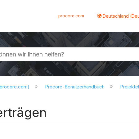
procore.com
Deutschland (De
lappen
.procore.com)
Procore-Benutzerhandbuch
Projekt
erträgen