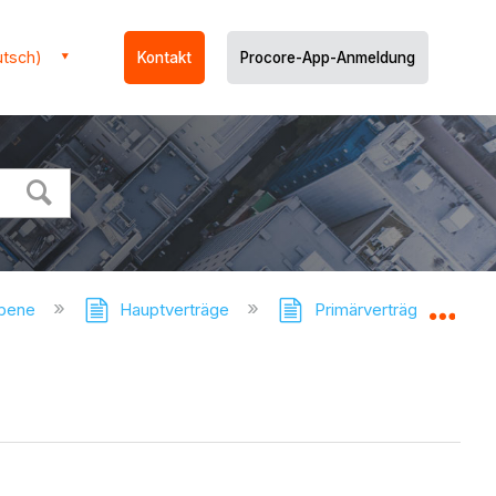
utsch)
Kontakt
Procore-App-Anmeldung
ebene
Hauptverträge
Primärverträge - Tutori
Glo