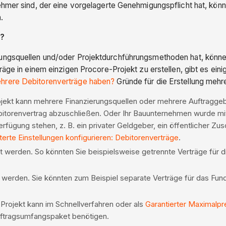
ehmer sind, der eine vorgelagerte Genehmigungspflicht hat, könn
n.
n?
ungsquellen und/oder Projektdurchführungsmethoden hat, können
räge in einem einzigen Procore-Projekt zu erstellen, gibt es ein
hrere Debitorenverträge haben?
Gründe für die Erstellung mehr
rojekt kann mehrere Finanzierungsquellen oder mehrere Auftragge
bitorenvertrag abzuschließen. Oder Ihr Bauunternehmen wurde mi
erfügung stehen, z. B. ein privater Geldgeber, ein öffentlicher Z
terte Einstellungen konfigurieren: Debitorenverträge
.
eilt werden. So könnten Sie beispielsweise getrennte Verträge für
ilt werden. Sie könnten zum Beispiel separate Verträge für das Fu
n Projekt kann im Schnellverfahren oder als
Garantierter Maximalpr
uftragsumfangspaket benötigen.