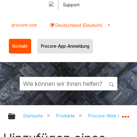
Support
procore.com
Deutschland (Deutsch)
Kontakt
Procore-App-Anmeldung
Globale Hierarchie auf- und zukl
Gl
Startseite
Produkte
Procore-Web (app.pr