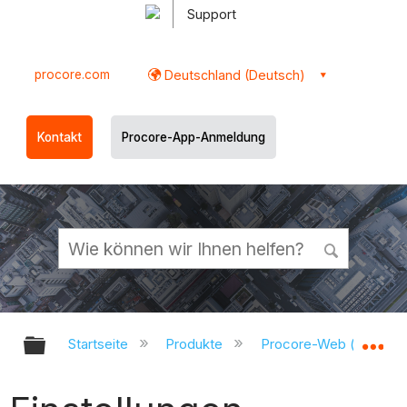
Support
procore.com
Deutschland (Deutsch)
Kontakt
Procore-App-Anmeldung
Globale Hierarchie auf- und zukl
Gl
Startseite
Produkte
Procore-Web (app.pr