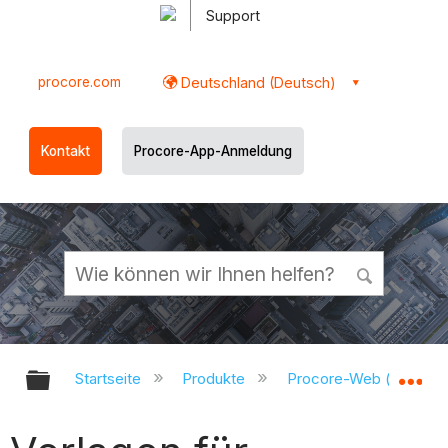
Support
procore.com
Deutschland (Deutsch)
Kontakt
Procore-App-Anmeldung
Globale Hierarchie auf- und zukl
Gl
Startseite
Produkte
Procore-Web (app.pr