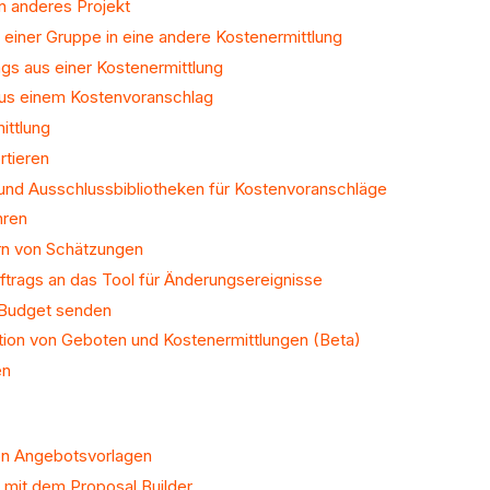
in anderes Projekt
einer Gruppe in eine andere Kostenermittlung
ags aus einer Kostenermittlung
 aus einem Kostenvoranschlag
ittlung
rtieren
 und Ausschlussbibliotheken für Kostenvoranschläge
hren
ern von Schätzungen
trags an das Tool für Änderungsereignisse
 Budget senden
tion von Geboten und Kostenermittlungen (Beta)
en
von Angebotsvorlagen
 mit dem Proposal Builder