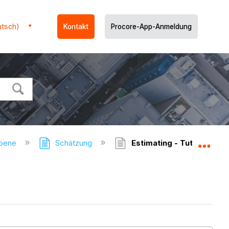
utsch)
Kontakt
Procore-App-Anmeldung
ebene
Schätzung
Estimating - Tutorials
Glo