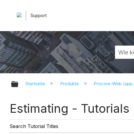
Support
Globale Hierarchie auf- und zuk
Startseite
Produkte
Procore-Web (app
Estimating - Tutorials
Search Tutorial Titles