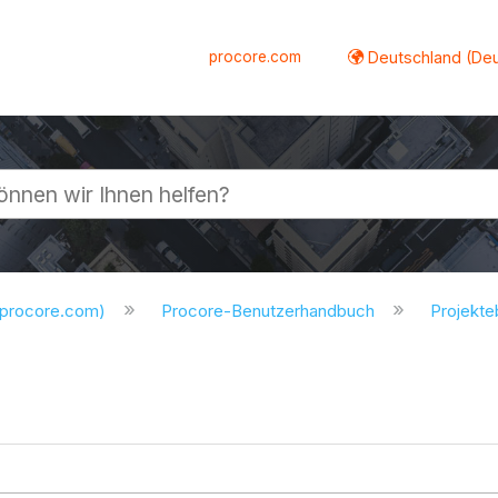
procore.com
Deutschland (De
lappen
.procore.com)
Procore-Benutzerhandbuch
Projekt