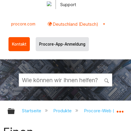
Support
procore.com
Deutschland (Deutsch)
Kontakt
Procore-App-Anmeldung
Globale Hierarchie auf- und zukl
Gl
Startseite
Produkte
Procore-Web (app.pr