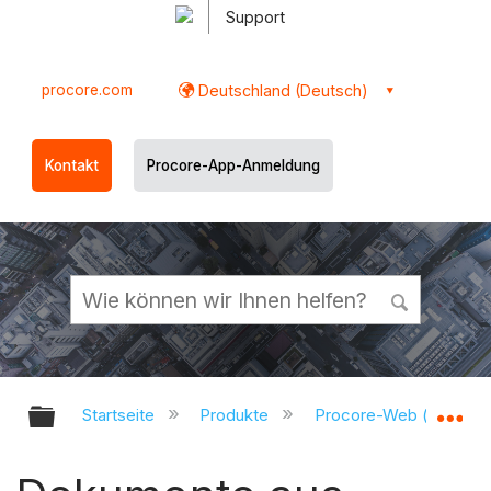
Support
procore.com
Deutschland (Deutsch)
Kontakt
Procore-App-Anmeldung
Globale Hierarchie auf- und zukl
Gl
Startseite
Produkte
Procore-Web (app.pr