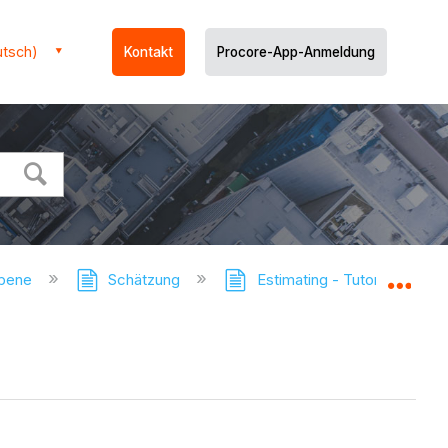
utsch)
Kontakt
Procore-App-Anmeldung
ebene
Schätzung
Estimating - Tutorials
Glo