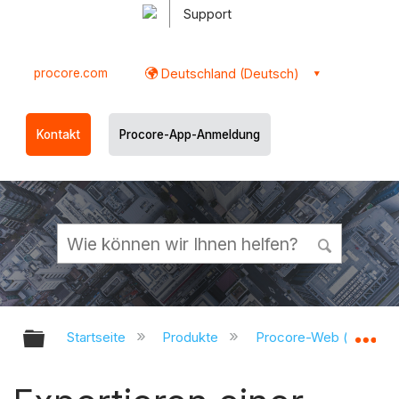
Support
procore.com
Deutschland (Deutsch)
Kontakt
Procore-App-Anmeldung
Globale Hierarchie auf- und zukl
Gl
Startseite
Produkte
Procore-Web (app.pr