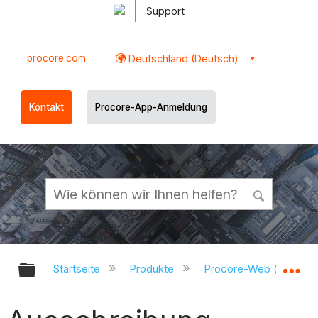
Support
procore.com
Deutschland (Deutsch)
Kontakt
Procore-App-Anmeldung
Globale Hierarchie auf- und zukl
Gl
Startseite
Produkte
Procore-Web (app.pr