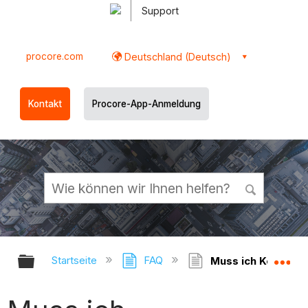
Support
procore.com
Deutschland (Deutsch)
Kontakt
Procore-App-Anmeldung
Globale Hierarchie auf- und zukl
Gl
Startseite
FAQ
Muss ich Kostenc