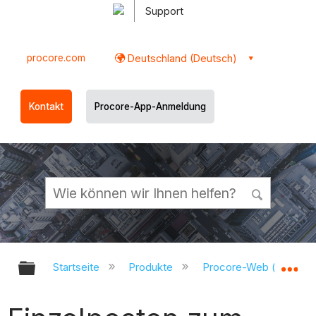
Support
procore.com
Deutschland (Deutsch)
Kontakt
Procore-App-Anmeldung
Globale Hierarchie auf- und zukl
Gl
Startseite
Produkte
Procore-Web (app.pr