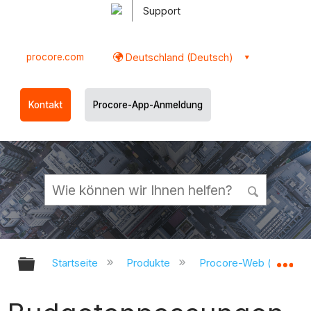
Support
procore.com
Deutschland (Deutsch)
Kontakt
Procore-App-Anmeldung
Globale Hierarchie auf- und zukl
Gl
Startseite
Produkte
Procore-Web (app.pr