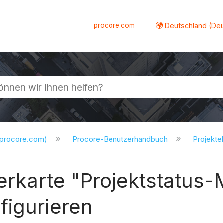
procore.com
Deutschland (De
lappen
.procore.com)
Procore-Benutzerhandbuch
Projekt
sterkarte "Projektstat
figurieren