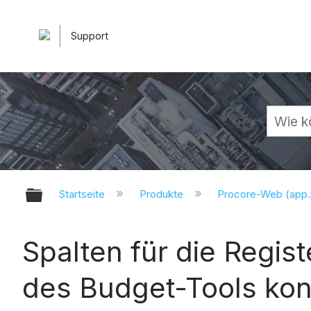
Support
Globale Hierarchie auf- und zuk
Startseite
Produkte
Procore-Web (app
Spalten für die Regi
des Budget-Tools kon