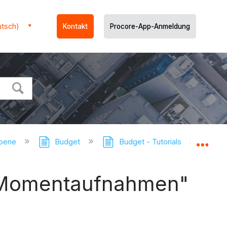
utsch)
Kontakt
Procore-App-Anmeldung
ebene
Budget
Budget - Tutorials
Spalt
Glo
us-Momentaufnahmen"