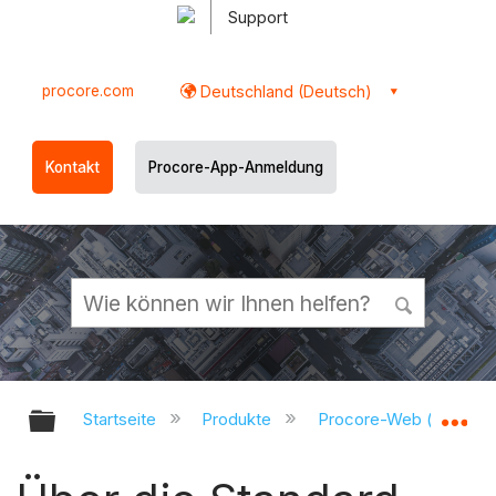
Support
procore.com
Deutschland (Deutsch)
Kontakt
Procore-App-Anmeldung
Globale Hierarchie auf- und zukl
Gl
Startseite
Produkte
Procore-Web (app.pr