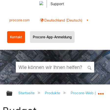
Support
procore.com
Deutschland (Deutsch)
Kontakt
Procore-App-Anmeldung
Globale Hierarchie auf- und zukl
Gl
Startseite
Produkte
Procore-Web (app.pr