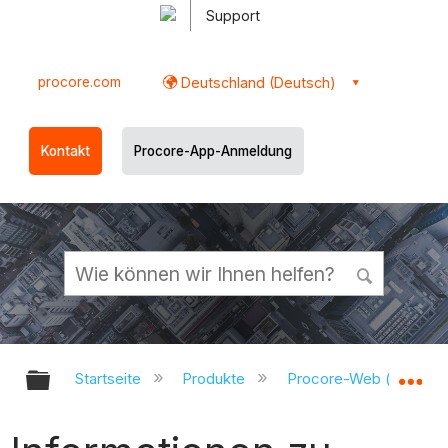
Support
procore.com
Deutschland (Deutsch)
Kontakt
Procore-App-Anmeldung
Globale Hierarchie auf- und zukl
Gl
Startseite
Produkte
Procore-Web (app.pr