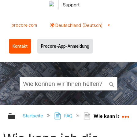
Support
procore.com
Deutschland (Deutsch)
Kontakt
Procore-App-Anmeldung
Globale Hierarchie auf- und zukl
Gl
Startseite
FAQ
Wie kann ich die 