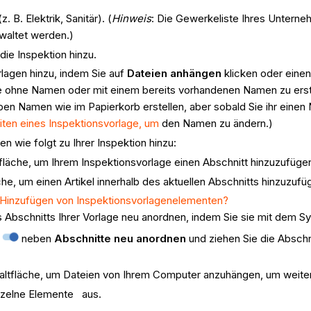
. B. Elektrik, Sanitär). (
Hinweis
: Die Gewerkeliste Ihres Unterne
waltet werden.)
die Inspektion hinzu.
rlagen hinzu, indem Sie auf
Dateien anhängen
klicken oder ein
 ohne Namen oder mit einem bereits vorhandenen Namen zu erstel
ben Namen wie im Papierkorb erstellen, aber sobald Sie ihr eine
iten eines Inspektionsvorlage, um
den Namen zu ändern.)
n wie folgt zu Ihrer Inspektion hinzu:
ltfläche, um Ihrem Inspektionsvorlage einen Abschnitt hinzuzufüge
äche, um einen Artikel innerhalb des aktuellen Abschnitts hinzuzufü
e Hinzufügen von Inspektionsvorlagenelementen?
s Abschnitts Ihrer Vorlage neu anordnen, indem Sie sie mit dem 
neben
Abschnitte neu anordnen
und ziehen Sie die Abschn
chaltfläche, um Dateien von Ihrem Computer anzuhängen, um weitere
inzelne Elemente aus.