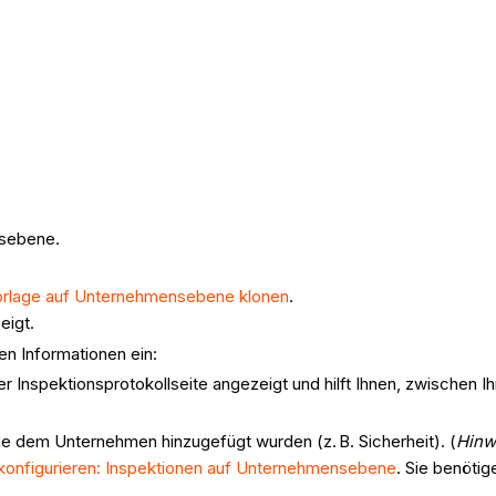
nsebene.
orlage auf Unternehmensebene klonen
.
zeigt.
en Informationen ein:
rer Inspektionsprotokollseite angezeigt und hilft Ihnen, zwischen I
die dem Unternehmen hinzugefügt wurden (z. B. Sicherheit). (
Hinw
n konfigurieren: Inspektionen auf Unternehmensebene
. Sie benöti