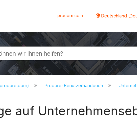
procore.com
Deutschland (De
lappen
.procore.com)
Procore-Benutzerhandbuch
Untern
age auf Unternehmenseb