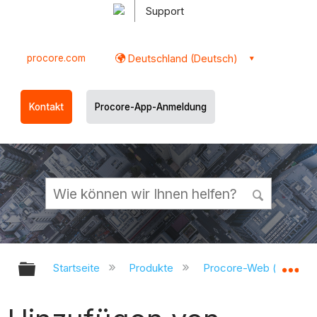
Support
procore.com
Deutschland (Deutsch)
Kontakt
Procore-App-Anmeldung
Globale Hierarchie auf- und zukl
Gl
Startseite
Produkte
Procore-Web (app.pr