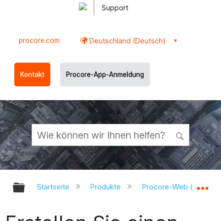
Support
procore.com
Deutschland (Deutsch)
Kontakt
Procore-App-Anmeldung
Globale Hierarchie auf- und zukl
Gl
Startseite
Produkte
Procore-Web (app.pr