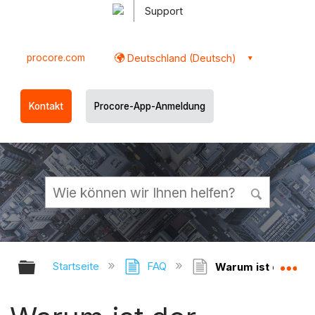
Support
procore.com
Deutschland (Deutsch)
Kontakt
Procore-App-Anmeldung
Globale Hierarchie auf- und zukl
Gl
Startseite
FAQ
Warum ist der Absc