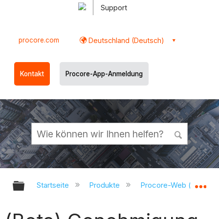
Support
procore.com
Deutschland (Deutsch)
Kontakt
Procore-App-Anmeldung
Globale Hierarchie auf- und zukl
Gl
Startseite
Produkte
Procore-Web (app.pr