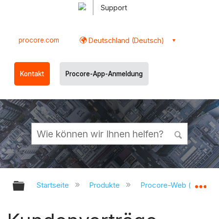
Support
procore.com
Deutschland (Deutsch)
Kontakt
Procore-App-Anmeldung
Globale Hierarchie auf- und zukl
Gl
Startseite
Produkte
Procore-Web (app.pr