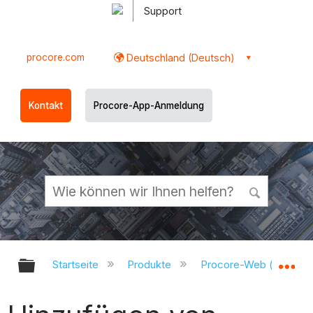
Support
procore.com
Deutschland (Deutsch)
Kontakt
Procore-App-Anmeldung
Globale Hierarchie auf- und zukl
Gl
Startseite
Produkte
Procore-Web (app.pr