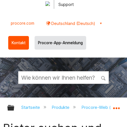
Support
procore.com
Deutschland (Deutsch)
Kontakt
Procore-App-Anmeldung
Globale Hierarchie auf- und zukl
Gl
Startseite
Produkte
Procore-Web (app.pr