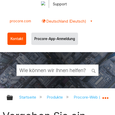
Support
procore.com
Deutschland (Deutsch)
Kontakt
Procore-App-Anmeldung
Globale Hierarchie auf- und zukl
Gl
Startseite
Produkte
Procore-Web (app.pr