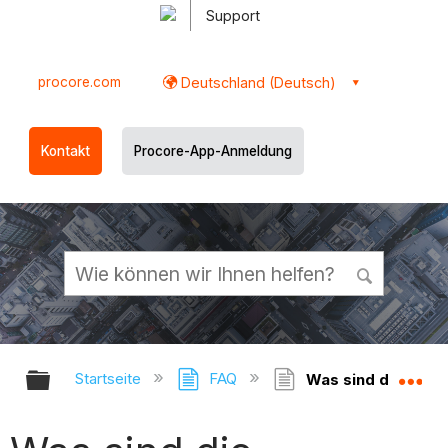
Support
procore.com
Deutschland (Deutsch)
Kontakt
Procore-App-Anmeldung
Globale Hierarchie auf- und zukl
Gl
Startseite
FAQ
Was sind die Stan