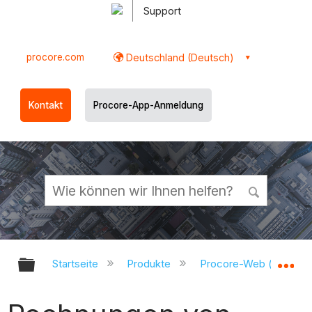
Support
procore.com
Deutschland (Deutsch)
Kontakt
Procore-App-Anmeldung
Globale Hierarchie auf- und zukl
Gl
Startseite
Produkte
Procore-Web (app.pr