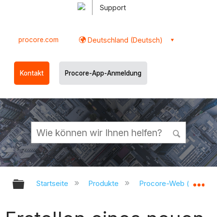
Support
procore.com
Deutschland (Deutsch)
Kontakt
Procore-App-Anmeldung
Globale Hierarchie auf- und zukl
Gl
Startseite
Produkte
Procore-Web (app.pr