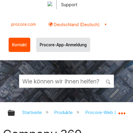
Support
procore.com
Deutschland (Deutsch)
Kontakt
Procore-App-Anmeldung
Globale Hierarchie auf- und zukl
Gl
Startseite
Produkte
Procore-Web (app.pr