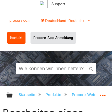
Support
procore.com
Deutschland (Deutsch)
Kontakt
Procore-App-Anmeldung
Globale Hierarchie auf- und zukl
Gl
Startseite
Produkte
Procore-Web (app.pr