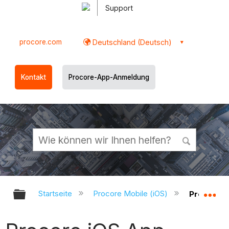
Support
procore.com
Deutschland (Deutsch)
Kontakt
Procore-App-Anmeldung
Globale Hierarchie auf- und zukl
Gl
Startseite
Procore Mobile (iOS)
Procore i