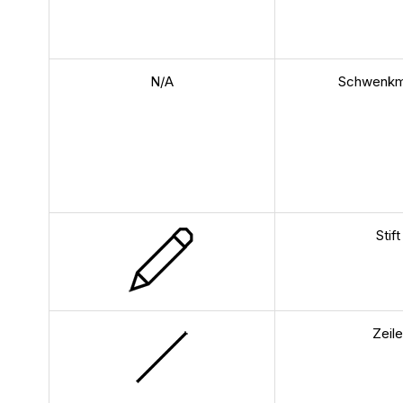
N/A
Schwenk
Stift
Zeil