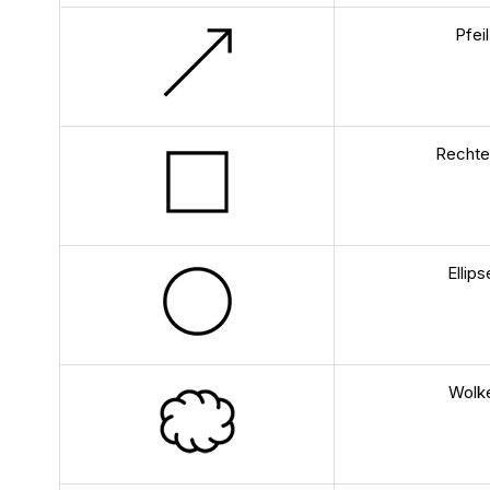
Pfeil
Recht
Ellips
Wolk