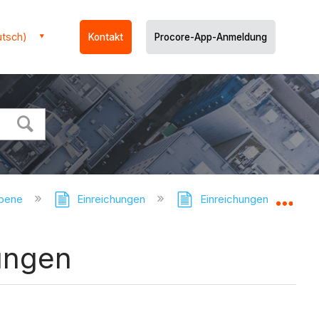
utsch)
Kontakt
Procore-App-Anmeldung
ebene
Einreichungen
Einreichungen - Tutorial
Glo
ungen