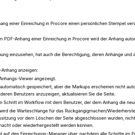
g einer Einreichung in Procore einen persönlichen Stempel ve
PDF-Anhang einer Einreichung in Procore wird der Anhang autom
ichung einzusehen, hat auch die Berechtigung, deren Anhänge und
F-Anhang anzeigen:
 Anhangs-Viewer angezeigt.
utomatisch gespeichert, aber die Markups erscheinen nicht auto
eren Benutzers anzuzeigen, aktualisieren Sie die Seite.
em Schritt im Workflow mit dem Benutzer, der dem Anhang die ne
, wird die Warteschlange für das Rückgängigmachen/Wiederherstel
gssitzung vor dem Löschen der Seite abgeschlossen wurden, nicht
emacht oder wiederhergestellt werden können.
eht auf den Einreichungs-Manager über, nachdem alle Schritte im