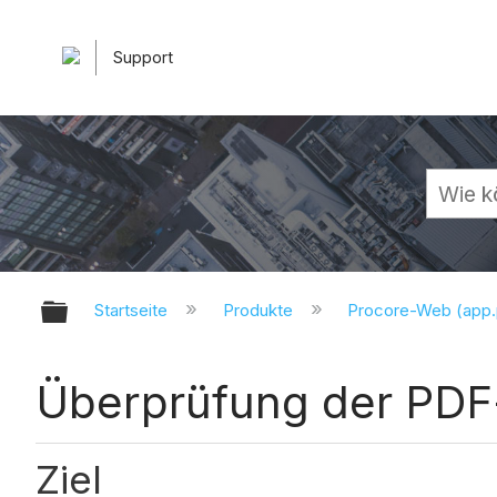
Support
Globale Hierarchie auf- und zuk
Startseite
Produkte
Procore-Web (app
Überprüfung der PDF
Ziel