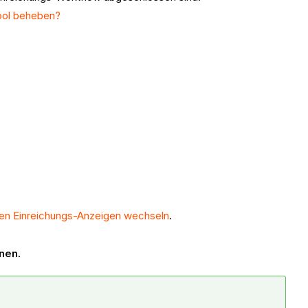
Tool beheben?
en Einreichungs-Anzeigen wechseln
.
fnen.