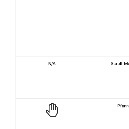
N/A
Scroll-M
Pfann