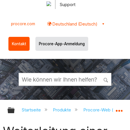
Support
procore.com
Deutschland (Deutsch)
Kontakt
Procore-App-Anmeldung
Globale Hierarchie auf- und zukl
Gl
Startseite
Produkte
Procore-Web (app.pr