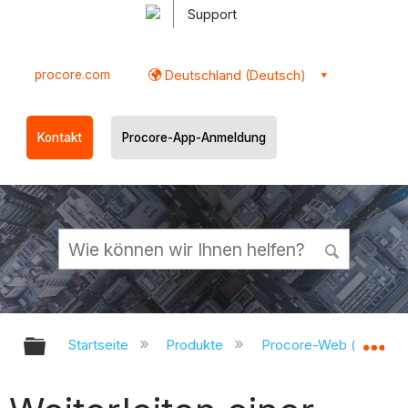
Support
procore.com
Deutschland (Deutsch)
Kontakt
Procore-App-Anmeldung
Globale Hierarchie auf- und zukl
Gl
Startseite
Produkte
Procore-Web (app.pr