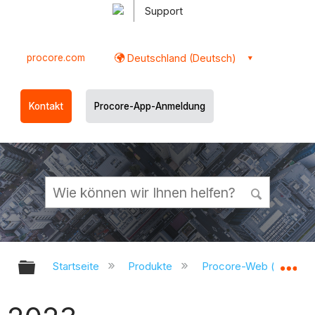
Support
procore.com
Deutschland (Deutsch)
Kontakt
Procore-App-Anmeldung
Globale Hierarchie auf- und zukl
Gl
Startseite
Produkte
Procore-Web (app.pr