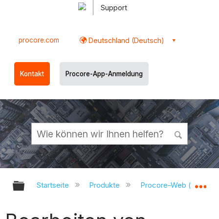
Support
procore.com
Deutschland (Deutsch)
Kontakt
Procore-App-Anmeldung
Globale Hierarchie auf- und zukl
Gl
Startseite
Produkte
Procore-Web (app.pr