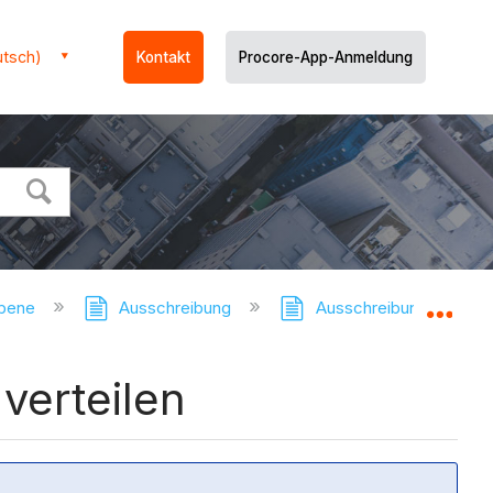
utsch)
Kontakt
Procore-App-Anmeldung
ebene
Ausschreibung
Ausschreibung - Tutori
Glo
verteilen