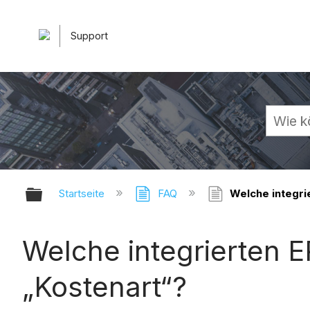
Support
Globale Hierarchie auf- und zuk
Startseite
FAQ
Welche integri
Welche integrierten 
„Kostenart“?