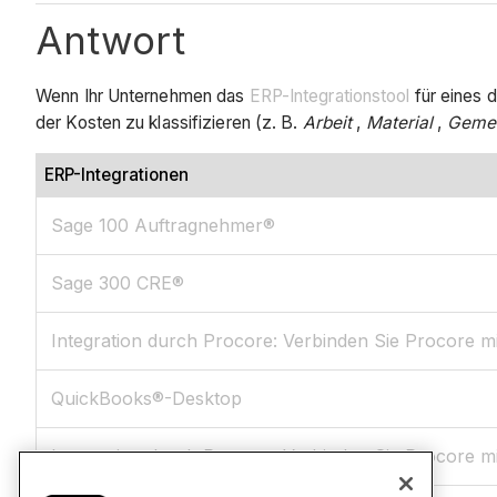
Antwort
Wenn Ihr Unternehmen das
ERP-Integrationstool
für eines 
der Kosten zu klassifizieren (z. B.
Arbeit
,
Material
,
Gemei
ERP-Integrationen
Sage 100 Auftragnehmer®
Sage 300 CRE®
Integration durch Procore: Verbinden Sie Procore 
QuickBooks®-Desktop
Integration durch Procore: Verbinden Sie Procore mi