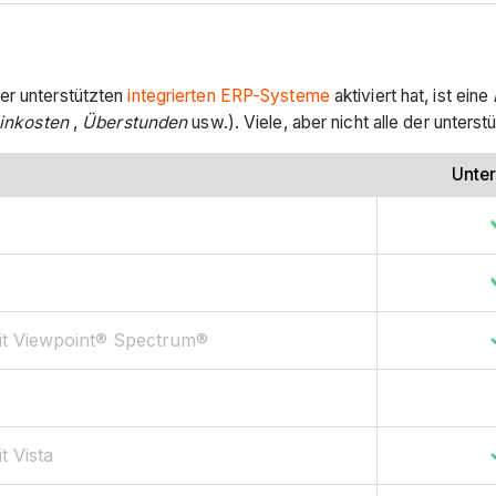
der unterstützten
integrierten ERP-Systeme
aktiviert hat, ist eine
nkosten
,
Überstunden
usw.). Viele, aber nicht alle der unte
Unter
mit Viewpoint® Spectrum®
t Vista