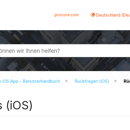
procore.com
Deutschland (De
lappen
e iOS App - Benutzerhandbuch
Rückfragen (iOS)
Rü
s (iOS)