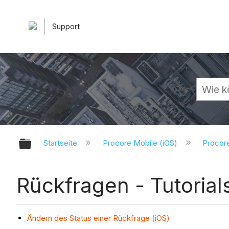
Support
Globale Hierarchie auf- und zuk
Startseite
Procore Mobile (iOS)
Procor
Rückfragen - Tutorial
Ändern des Status einer Rückfrage (iOS)