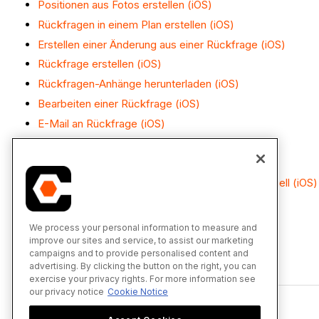
Positionen aus Fotos erstellen (iOS)
Rückfragen in einem Plan erstellen (iOS)
Erstellen einer Änderung aus einer Rückfrage (iOS)
Rückfrage erstellen (iOS)
Rückfragen-Anhänge herunterladen (iOS)
Bearbeiten einer Rückfrage (iOS)
E-Mail an Rückfrage (iOS)
Rückfragen in einem Plan verknüpfen (iOS)
Rückfragen mit einem Plan verknüpfen (iOS)
Kennzeichnen einer Rückfragen-Antwort als offiziell (iOS)
Auf eine Rückfrage antworten (iOS)
Rückfragen suchen und filtern (iOS)
We process your personal information to measure and
improve our sites and service, to assist our marketing
Rückfragen anzeigen (iOS)
campaigns and to provide personalised content and
advertising. By clicking the button on the right, you can
exercise your privacy rights. For more information see
our privacy notice
Cookie Notice