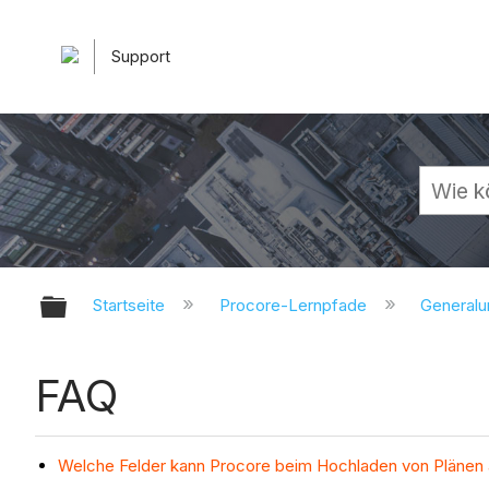
Support
Globale Hierarchie auf- und zuk
Startseite
Procore-Lernpfade
General
FAQ
Welche Felder kann Procore beim Hochladen von Plänen 