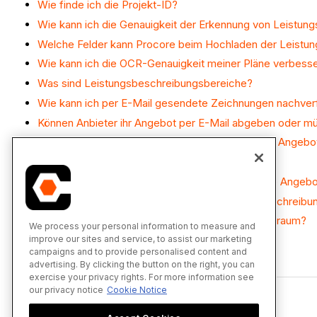
Wie finde ich die Projekt-ID?
Wie kann ich die Genauigkeit der Erkennung von Leistun
Welche Felder kann Procore beim Hochladen der Leistun
Wie kann ich die OCR-Genauigkeit meiner Pläne verbess
Was sind Leistungsbeschreibungsbereiche?
Wie kann ich per E-Mail gesendete Zeichnungen nachver
Können Anbieter ihr Angebot per E-Mail abgeben oder m
Welche Berechtigungen benötigen Bieter, um zur Angebo
Wie läuft das Angebotsverfahren für den Bau ab?
Kann ich jedem Lieferanten/Subunternehmer eine Angebo
Wie kann ich per E-Mail gesendete Leistungsbeschreibu
Warum fehlt mein Ausschreibungspaket im Bieterraum?
We process your personal information to measure and
improve our sites and service, to assist our marketing
campaigns and to provide personalised content and
Zurück zum Anfang
advertising. By clicking the button on the right, you can
exercise your privacy rights. For more information see
our privacy notice
Cookie Notice