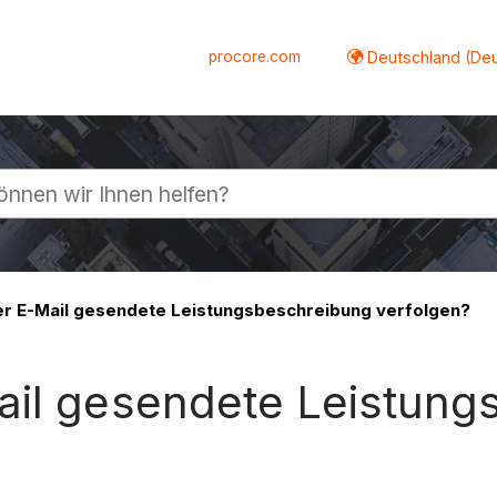
procore.com
Deutschland (De
lappen
er E-Mail gesendete Leistungsbeschreibung verfolgen?
ail gesendete Leistun