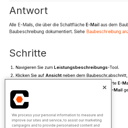
Antwort
Alle E-Mails, die über die Schaltfläche
E-Mail
aus dem Baube
Baubeschreibung dokumentiert. Siehe
Baubeschreibung an
Schritte
Navigieren Sie zum
Leistungsbeschreibungs
-Tool.
Klicken Sie auf
Ansicht
neben dem Baubeschr.abschnitt, 
Klicken Sie oben auf der Seite auf die Registerkarte
E-Ma
Hinweis:
Alle E-Mails, die über die Schaltfläche
E-Mail
ge
Siehe auch
We process your personal information to measure and
improve our sites and service, to assist our marketing
Leistungsbeschreibung per E-Mail senden
campaigns and to provide personalised content and