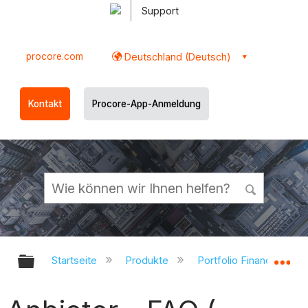
Support
procore.com
Deutschland (Deutsch)
Kontakt
Procore-App-Anmeldung
Globale Hierarchie auf- und zukl
Gl
Startseite
Produkte
Portfolio Financials un