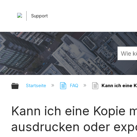
Support
Globale Hierarchie auf- und zuk
Startseite
FAQ
Kann ich eine 
Kann ich eine Kopie 
ausdrucken oder expo