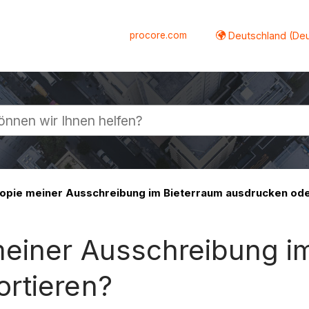
procore.com
Deutschland (De
lappen
Kopie meiner Ausschreibung im Bieterraum ausdrucken ode
meiner Ausschreibung i
rtieren?